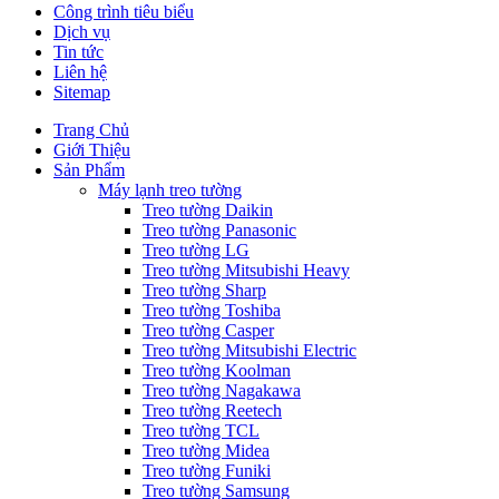
Công trình tiêu biểu
Dịch vụ
Tin tức
Liên hệ
Sitemap
Trang Chủ
Giới Thiệu
Sản Phẩm
Máy lạnh treo tường
Treo tường Daikin
Treo tường Panasonic
Treo tường LG
Treo tường Mitsubishi Heavy
Treo tường Sharp
Treo tường Toshiba
Treo tường Casper
Treo tường Mitsubishi Electric
Treo tường Koolman
Treo tường Nagakawa
Treo tường Reetech
Treo tường TCL
Treo tường Midea
Treo tường Funiki
Treo tường Samsung