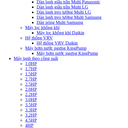
Dàn lạnh giấu trần Multi Panasonic
Dàn lạnh giấu trần Multi LG
Dàn lạnh treo tường Multi LG
Dàn lạnh treo tường Multi Samsung
Dàn nóng Multi Samsung
Máy lọc không khí
Máy lọc không khí Daikin
Hệ thống VRV
Hệ thống VRV Daikin
Máy bơm nước ngưng KingPump
Máy bơm nước ngưng KingPump
Máy lạnh theo công suất
1.0HP
1.7HP
1.5HP
2.7HP
2.5HP
2.0HP
2.2HP
3.0HP
3.5HP
3.3HP
3.2HP
4.5HP
4HP