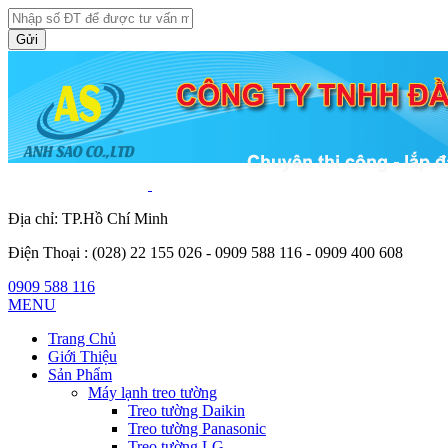
Gửi
Địa chỉ: TP.Hồ Chí Minh
Điện Thoại :
(028) 22 155 026 - 0909 588 116 - 0909 400 608
0909 588 116
MENU
Trang Chủ
Giới Thiệu
Sản Phẩm
Máy lạnh treo tường
Treo tường Daikin
Treo tường Panasonic
Treo tường LG