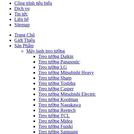
Công trình tiêu biểu
Dịch vụ
Tin tức
Liên hệ
Sitemap
Trang Chủ
Giới Thiệu
Sản Phẩm
Máy lạnh treo tường
Treo tường Daikin
Treo tường Panasonic
Treo tường LG
Treo tường Mitsubishi Heavy
Treo tường Sharp
Treo tường Toshiba
Treo tường Casper
Treo tường Mitsubishi Electric
Treo tường Koolman
Treo tường Nagakawa
Treo tường Reetech
Treo tường TCL
Treo tường Midea
Treo tường Funiki
Treo tường Samsung