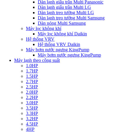
Dàn lạnh giấu trần Multi Panasonic
Dàn lạnh giấu trần Multi LG
Dàn lạnh treo tường Multi LG
Dàn lạnh treo tường Multi Samsung
Dàn nóng Multi Samsung
Máy lọc không khí
Máy lọc không khí Daikin
Hệ thống VRV
Hệ thống VRV Daikin
Máy bơm nước ngưng KingPump
Máy bơm nước ngưng KingPump
Máy lạnh theo công suất
1.0HP
1.7HP
1.5HP
2.7HP
2.5HP
2.0HP
2.2HP
3.0HP
3.5HP
3.3HP
3.2HP
4.5HP
4HP